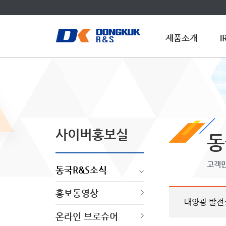
제품소개
사이버홍보실
동
고객만
동국R&S소식
홍보동영상
태양광 발전
온라인 브로슈어