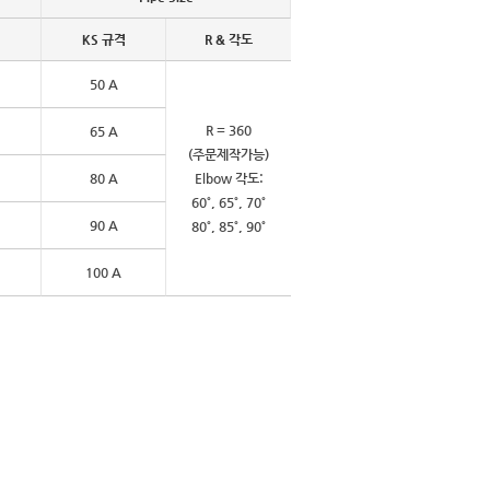
KS 규격
R & 각도
50 A
R = 360
65 A
(주문제작가능)
80 A
Elbow 각도:
60˚, 65˚, 70˚
90 A
80˚, 85˚, 90˚
100 A