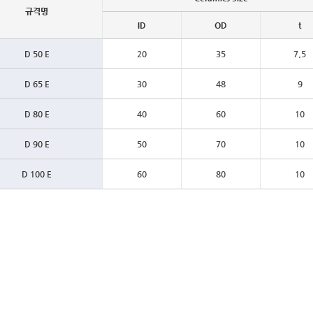
규격명
ID
OD
t
D 50 E
20
35
7.5
D 65 E
30
48
9
D 80 E
40
60
10
D 90 E
50
70
10
D 100 E
60
80
10