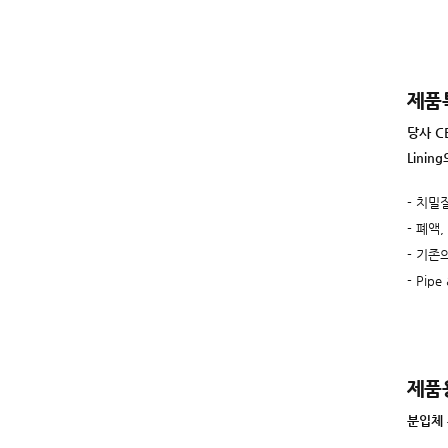
제품
당사 CE
Lini
- 치밀
- 폐액
- 기존의
- Pi
제품
분입체 