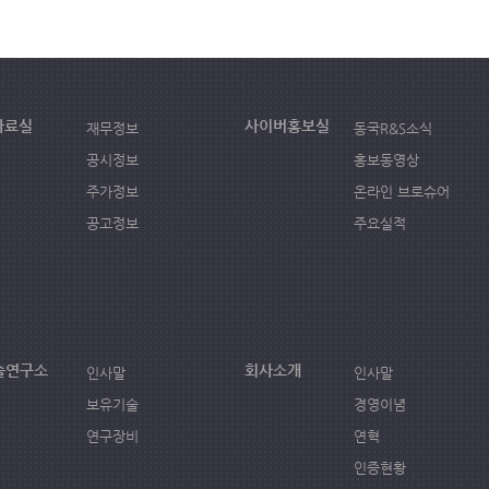
자료실
사이버홍보실
재무정보
동국R&S소식
공시정보
홍보동영상
주가정보
온라인 브로슈어
공고정보
주요실적
술연구소
회사소개
인사말
인사말
보유기술
경영이념
연구장비
연혁
인증현황