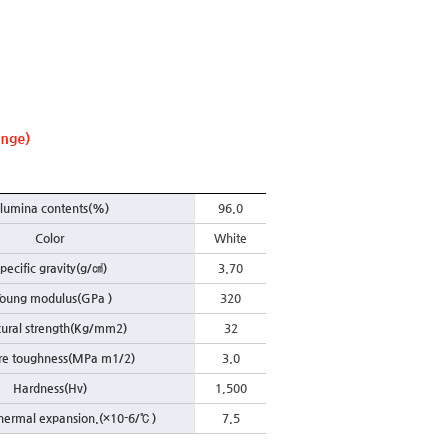
lumina contents(%)
96.0
Color
White
pecific gravity(g/㎤)
3.70
oung modulus(GPa )
320
xural strength(Kg/mm2)
32
ure toughness(MPa m1/2)
3.0
Hardness(Hv)
1,500
Thermal expansion.(×10-6/℃ )
7.5