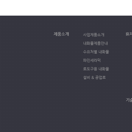
제품소개
IR
사업제품소개
내화물제품안내
수요처별 내화물
파인세라믹
로도구용 내화물
설비 & 공업로
기