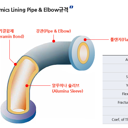
mics Lining Pipe & Elbow규격
A
S
Y
Fle
Fract
Coef. of 