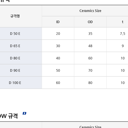
Ceramics Size
규격명
ID
OD
t
D 50 E
20
35
7.5
D 65 E
30
48
9
D 80 E
40
60
10
D 90 E
50
70
10
D 100 E
60
80
10
OW 규격
Ceramics Size